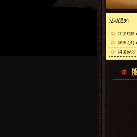
活动通知
◎
《万灵幻想（
◎
《戮天之剑（
◎
《斗圣传说