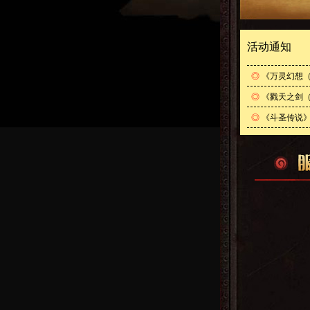
活动通知
◎
《万灵幻想（
◎
《戮天之剑（
◎
《斗圣传说