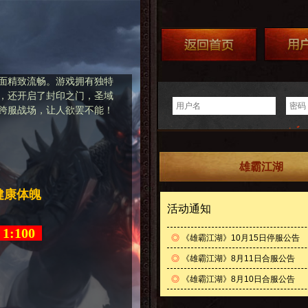
面精致流畅。游戏拥有独特
，还开启了封印之门，圣域
跨服战场，让人欲罢不能！
雄霸江湖
 健康体魄
活动通知
:100
◎
《雄霸江湖》10月15日停服公告
◎
《雄霸江湖》8月11日合服公告
◎
《雄霸江湖》8月10日合服公告