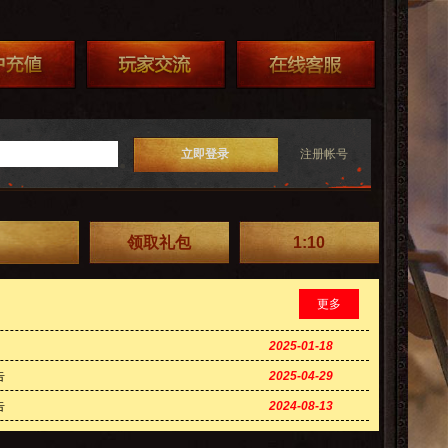
立即登录
注册帐号
领取礼包
1:10
更多
2025-01-18
告
2025-04-29
告
2024-08-13