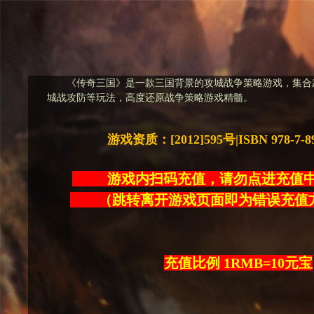
《传奇三国》是一款三国背景的攻城战争策略游戏，集合
城战攻防等玩法，高度还原战争策略游戏精髓。
游戏资质：[2012]595号|ISBN 978-7-89
游戏内扫码充值，请勿点进充
（跳转离开游戏页面即为错误
充值比例 1RMB=10元宝