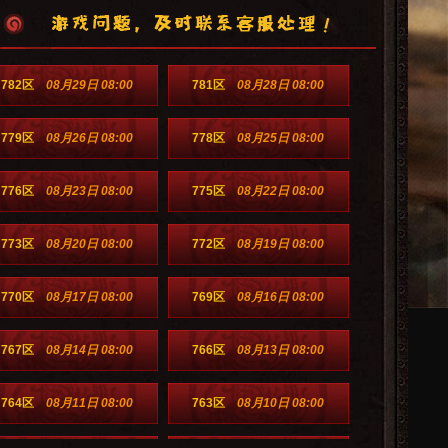
782区
08月29日 08:00
781区
08月28日 08:00
779区
08月26日 08:00
778区
08月25日 08:00
776区
08月23日 08:00
775区
08月22日 08:00
773区
08月20日 08:00
772区
08月19日 08:00
770区
08月17日 08:00
769区
08月16日 08:00
767区
08月14日 08:00
766区
08月13日 08:00
764区
08月11日 08:00
763区
08月10日 08:00