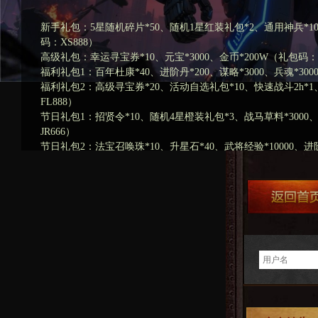
新手礼包：5星随机碎片*50、随机1星红装礼包*2、通用神兵*10
码：XS888）
高级礼包：幸运寻宝券*10、元宝*3000、金币*200W（礼包码：G
福利礼包1：百年杜康*40、进阶丹*200、谋略*3000、兵魂*300
福利礼包2：高级寻宝券*20、活动自选礼包*10、快速战斗2h*1
FL888）
节日礼包1：招贤令*10、随机4星橙装礼包*3、战马草料*3000
JR666）
节日礼包2：法宝召唤珠*10、升星石*40、武将经验*10000、进
JR888）