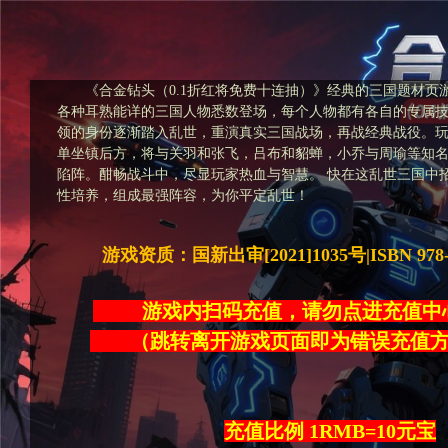
《合金钻头（0.1折红将免费十连抽）》经典的三国题材页
各种耳熟能详的三国人物悉数登场，每个人物都有各自的专属
领的身份逐渐踏入乱世，重演真实三国战场，再战经典战役。
单坐镇后方，将与关羽和张飞，吕布和貂蝉，小乔与周瑜等知
陷阵。酣畅战斗中，尽显玩家热血与智慧。 快在这乱世三国中
性培养，组成最强阵容，为你平定乱世！
游戏资质：国新出审[2021]1035号|ISBN 978-7-
游戏内扫码充值，请勿点进充
（跳转离开游戏页面即为错误充
充值比例 1RMB=10元宝