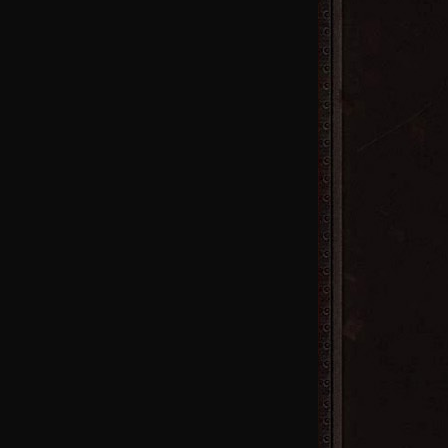
73区
火
70区
火
67区
火
64区
火
61区
火
58区
火
55区
火
52区
火
49区
火