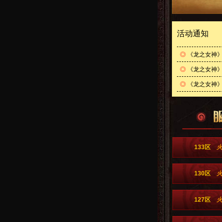
活动通知
◎
《龙之女神》
◎
《龙之女神》
◎
《龙之女神》
133区
130区
127区