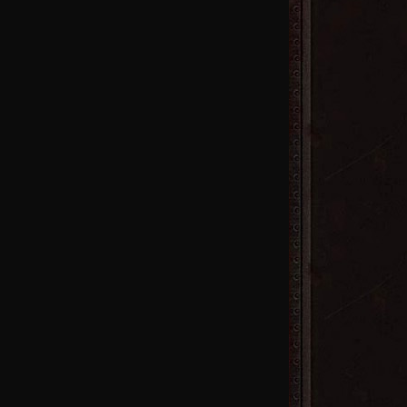
22区
火
19区
火
16区
火
13区
火
10区
火
7区
火
4区
火