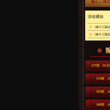
格斗三国志
活动通知
◎
《格斗三国志
◎
《格斗三国志（
177区
08月1
174区
163区
160区