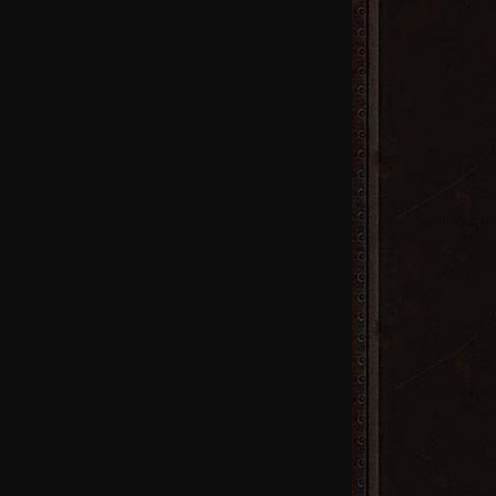
51区
火
48区
火
45区
火
42区
火
39区
火
36区
火
33区
火
30区
火