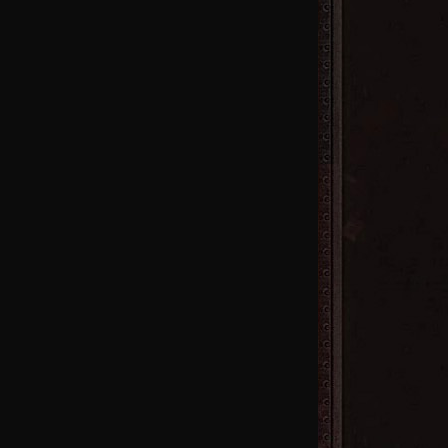
78区
火
75区
火
72区
火
69区
火
66区
火
63区
火
60区
火
57区
火
54区
火