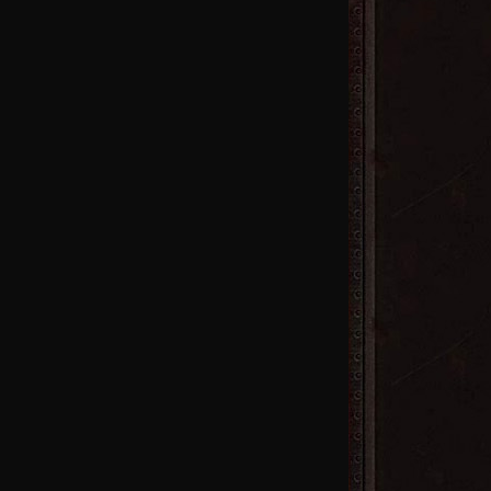
57区
火
54区
火
51区
火
48区
火
45区
火
42区
火
39区
火
36区
火
33区
火