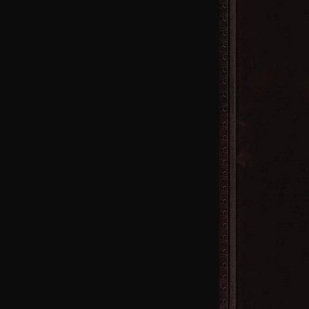
81区
火
78区
火
75区
火
72区
火
69区
火
66区
火
63区
火
60区
火