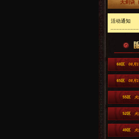
天剑诀（
活动通知
68区
08月1
65区
08月1
55区
火
52区
火
49区
火