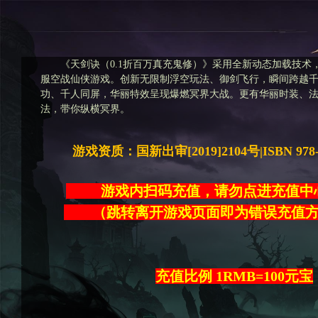
《天剑诀（0.1折百万真充鬼修）》采用全新动态加载技术
服空战仙侠游戏。创新无限制浮空玩法、御剑飞行，瞬间跨越
功、千人同屏，华丽特效呈现爆燃冥界大战。更有华丽时装、
法，带你纵横冥界。
游戏资质：国新出审[2019]2104号|ISBN 978-7-
游戏内扫码充值，请勿点进充
（跳转离开游戏页面即为错误充
充值比例 1RMB=100元宝