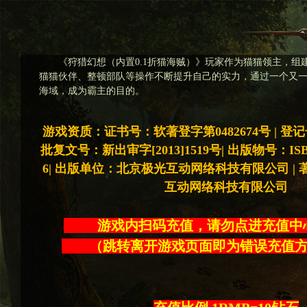
《狩猎幻想（内置0.1折猫海贼）》玩家作为猫猫领主，组
猫猫伙伴、整顿部队等操作不断提升自己的实力，通过一个又
海域，成为霸主的目的。
游戏资质：证书号：软著登字第0482674号 | 登记号：2
批复文号：新出审字[2013]1519号| 出版物号：ISBN 97
6| 出版单位：北京极光互动网络科技有限公司 |
互动网络科技有限公司
游戏内扫码充值，请勿点进充
（跳转离开游戏页面即为错误充