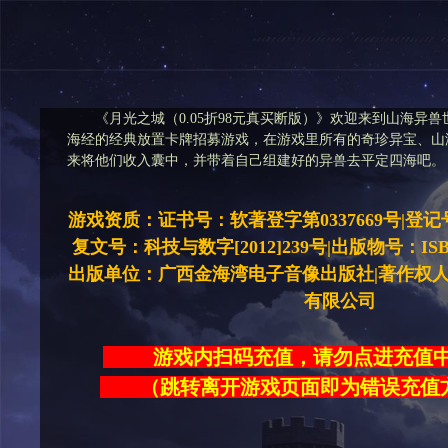
《月光之城（0.05折98元真买断版）》欢迎来到山海异
海经的经典放置卡牌招募游戏，在游戏里所有的奇珍异宝、山
来将他们收入囊中，并带着自己组建好的异兽去平定四海吧。
游戏资质：证书号：软著登字第0337669号|登记号：2
复文号：科技与数字[2012]239号|出版物号：ISBN978
出版单位：广西金海湾电子音像出版社|著作权
有限公司
游戏内扫码充值，请勿点进充
（跳转离开游戏页面即为错误