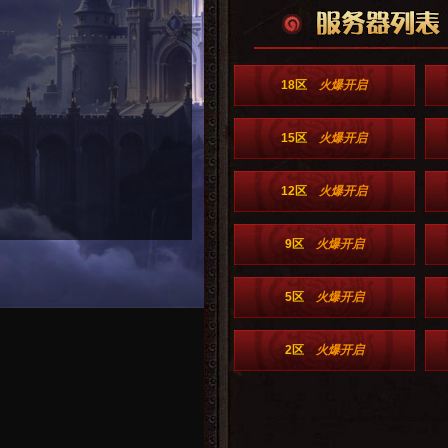
18区
火爆开启
15区
火爆开启
12区
火爆开启
9区
火爆开启
5区
火爆开启
2区
火爆开启