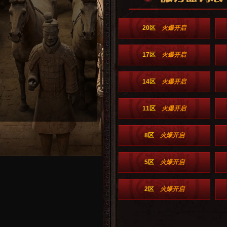
20区
火爆开启
17区
火爆开启
14区
火爆开启
11区
火爆开启
8区
火爆开启
5区
火爆开启
2区
火爆开启