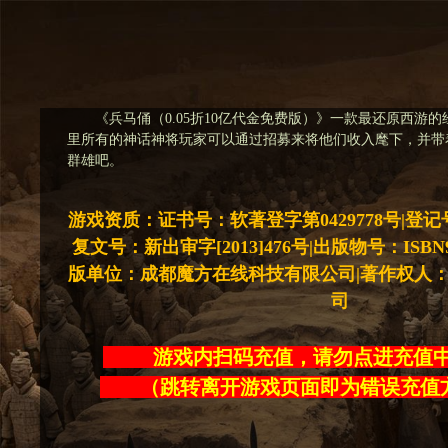
《兵马俑（0.05折10亿代金免费版）》一款最还原西游
里所有的神话神将玩家可以通过招募来将他们收入麾下，并带
群雄吧。
游戏资质：证书号：软著登字第0429778号|登记号：2
复文号：新出审字[2013]476号|出版物号：ISBN978-
版单位：成都魔方在线科技有限公司|著作权人
司
游戏内扫码充值，请勿点进充
（跳转离开游戏页面即为错误