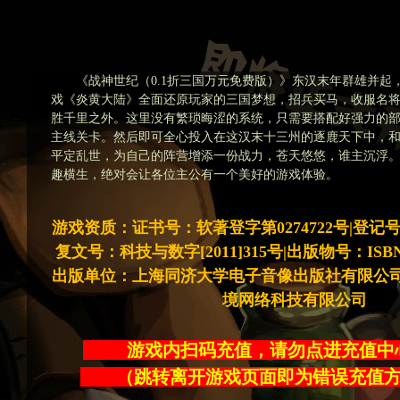
《战神世纪（0.1折三国万元免费版）》东汉末年群雄并起
戏《炎黄大陆》全面还原玩家的三国梦想，招兵买马，收服名
胜千里之外。这里没有繁琐晦涩的系统，只需要搭配好强力的
主线关卡。然后即可全心投入在这汉末十三州的逐鹿天下中，
平定乱世，为自己的阵营增添一份战力，苍天悠悠，谁主沉浮
趣横生，绝对会让各位主公有一个美好的游戏体验。
游戏资质：证书号：软著登字第0274722号|登记号：20
复文号：科技与数字[2011]315号|出版物号：ISBN978-
出版单位：上海同济大学电子音像出版社有限公司
境网络科技有限公司
游戏内扫码充值，请勿点进充
（跳转离开游戏页面即为错误充