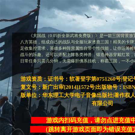
《大国战（0.05折全新武将免费版）》是一款三国背景
八方英雄，组成自己的战队与全服玩家逐鹿三国！精美的卡牌
足收集控需求，英雄多种阵营属性自带个性技能，让你运筹帷
战斗的乐趣。还可以搭配上阵各类神兽，锻造神器穿戴红装，
日常任务只需几分钟，无需爆肝佛系挂机，称霸三国，一不小
游戏资质：证书号：软著登字第0751260号|登记号：2
复文号：新广出审[2014]1572号|出版物号：ISBN978-
版单位：华东理工大学电子音像出版社|著作权
有限公司
游戏内扫码充值，请勿点进充
（跳转离开游戏页面即为错误