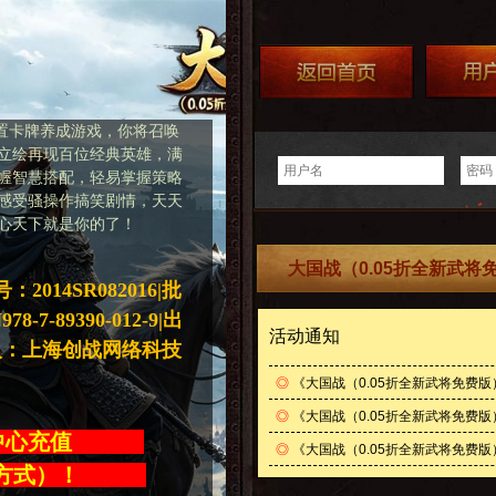
放置卡牌养成游戏，你将召唤
立绘再现百位经典英雄，满
幄智慧搭配，轻易掌握策略
感受骚操作搞笑剧情，天天
心天下就是你的了！
大国战（0.05折全新武将
014SR082016|批
7-89390-012-9|出
活动通知
人：上海创战网络科技
◎
《大国战（0.05折全新武将免费
◎
《大国战（0.05折全新武将免费版）
值中心充值
◎
《大国战（0.05折全新武将免费版）
充值方式）！