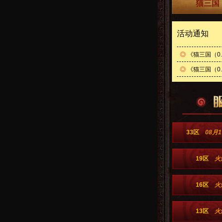
猫三国
活动通知
◎
《猫三国（0
◎
《猫三国（0.
33区
08月1
19区
火
16区
火
13区
火