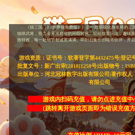
《猫三国（0.1折撸猫免费版）》是一款萌喵化身名将的三
猫咪武将，萌力全开治愈你的闲暇时光。轻松放置玩法，趣味
致特效，每一处细节都诚意满满。即刻召集你的喵将伙伴，开
游戏资质：证书号：软著登字第4432475号|登记号：20
批复文号：新广出审[2018]1258号|出版物号：ISBN978-
出版单位：河北冠林数字出版有限公司|著作权人
有限公司
游戏内扫码充值，请勿点进充
（跳转离开游戏页面即为错误充