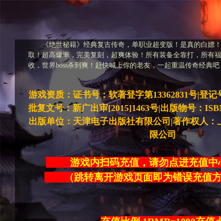
《绝世秘籍》经典复古传奇，单职业超变版！是真的白嫖！
取！超高爆率，完美复刻，超爽体验！所有装备全靠打，所有
收，世界boss杀到爽！赶快喊上你的老友，一起重温传奇经典吧
游戏资质：证书号：软著登字第13362831号|登记号：20
批复文号：新广出审[2015]1463号|出版物号：ISBN978-
出版单位：天津电子出版社有限公司|著作权人：
限公司
游戏内扫码充值，请勿点进充
（跳转离开游戏页面即为错误充