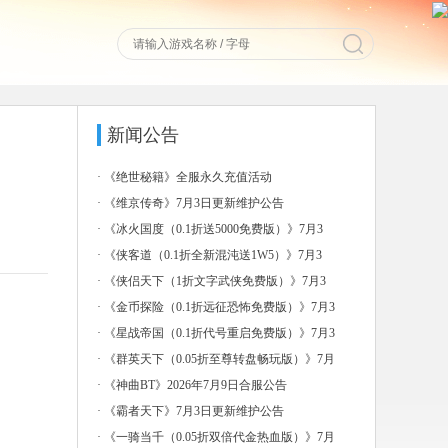
新闻公告
·
《绝世秘籍》全服永久充值活动
·
《维京传奇》7月3日更新维护公告
·
《冰火国度（0.1折送5000免费版）》7月3
日-7
·
《侠客道（0.1折全新混沌送1W5）》7月3
日-7月
·
《侠侣天下（1折文字武侠免费版）》7月3
日-7月6日
·
《金币探险（0.1折远征恐怖免费版）》7月3
日-7月
·
《星战帝国（0.1折代号重启免费版）》7月3
日-7月
·
《群英天下（0.05折至尊转盘畅玩版）》7月
3日-7
·
《神曲BT》2026年7月9日合服公告
·
《霸者天下》7月3日更新维护公告
·
《一骑当千（0.05折双倍代金热血版）》7月