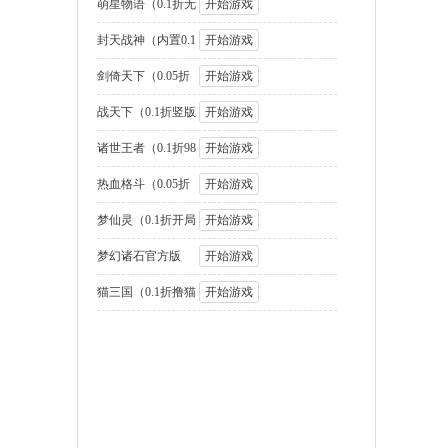
国2名将盲盒
萌星物语（0.1折无
开始游戏
限代金版）
封天战神（内置0.1
开始游戏
折1W免费版
剑倚天下（0.05折
开始游戏
送SSS神将
战天下（0.1折竖版
开始游戏
街机连招）
诸世王者（0.1折98
开始游戏
元速通版）
热血格斗（0.05折
开始游戏
GM定制版）
梦仙灵（0.1折开局
开始游戏
送足球宝贝）
梦幻诸石官方版
开始游戏
（0.05折圆梦高
猫三国（0.1折撸猫
开始游戏
免费版）