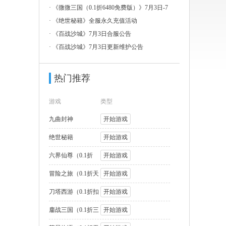
3日-7
·
《微微三国（0.1折6480免费版）》7月3日-7
月
·
《绝世秘籍》全服永久充值活动
·
《百战沙城》7月3日合服公告
·
《百战沙城》7月3日更新维护公告
热门推荐
游戏
类型
九曲封神
开始游戏
绝世秘籍
开始游戏
六界仙尊（0.1折
开始游戏
2000福利版
冒险之旅（0.1折天
开始游戏
天送1W代币
刀塔西游（0.1折扣
开始游戏
版）
鏖战三国（0.1折三
开始游戏