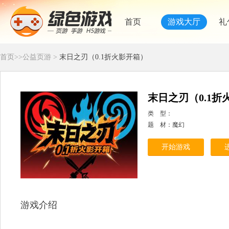
首页
游戏大厅
礼
首页
>>
公益页游
>
末日之刃（0.1折火影开箱）
末日之刃（0.1折
类 型：
题 材：魔幻
开始游戏
游戏介绍