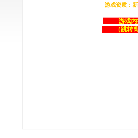
游戏资质：新广出审[
游戏内扫
（跳转离