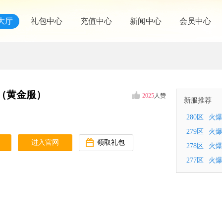
大厅
礼包中心
充值中心
新闻中心
会员中心
（黄金服）
2025
人赞
新服推荐
280区
火
279区
火
进入官网
领取礼包
278区
火
277区
火