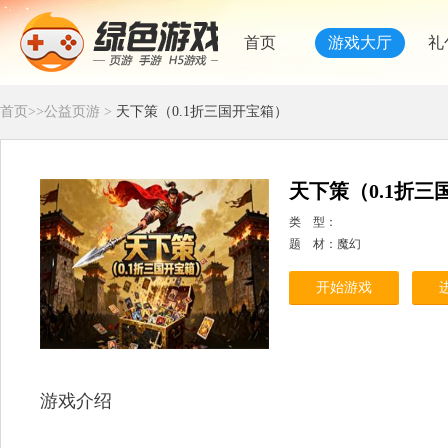
首页
游戏大厅
礼
首页
>>
公益页游
>
天下策（0.1折三国开宝箱）
天下策（0.1折三
类 型：
题 材：魔幻
开始游戏
游戏介绍