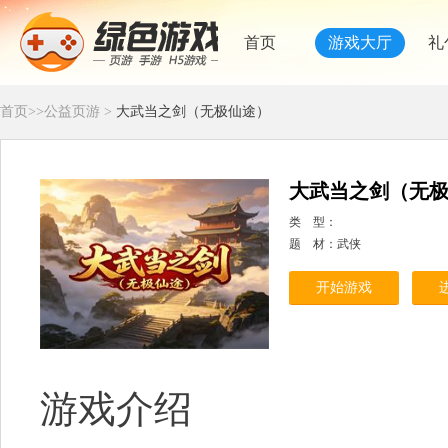
首页
游戏大厅
礼
首页
>>
公益页游
>
大武当之剑（无极仙途）
大武当之剑（无
类 型：
题 材：武侠
开始游戏
游戏介绍