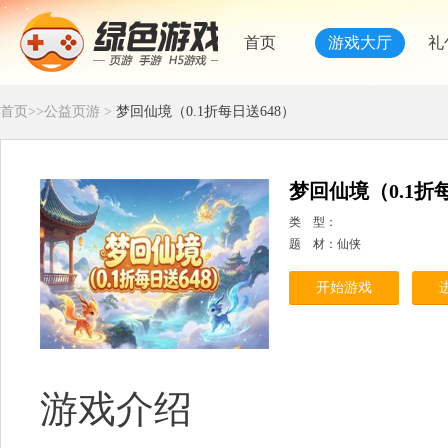
首页
游戏大厅
礼
首页
>>
公益页游
>
梦回仙境（0.1折每日送648）
梦回仙境（0.1折
类 型：
题 材：仙侠
开始游戏
游戏介绍