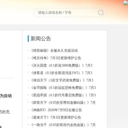
新闻公告
·
《绝世秘籍》全服永久充值活动
·
《维京传奇》7月3日更新维护公告
·
《冰火国度（0.1折送5000免费版）》7月3
日-7
·
《侠客道（0.1折全新混沌送1W5）》7月3
日-7月
·
《侠侣天下（1折文字武侠免费版）》7月3
日-7月6日
·
《金币探险（0.1折远征恐怖免费版）》7月3
日-7月
·
《星战帝国（0.1折代号重启免费版）》7月3
为自动
日-7月
·
《群英天下（0.05折至尊转盘畅玩版）》7月
3日-7
·
《神曲BT》2026年7月9日合服公告
切勿充
·
《霸者天下》7月3日更新维护公告
·
《一骑当千（0.05折双倍代金热血版）》7月
放。