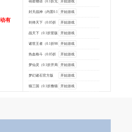
国2名将盲盒
萌星物语（0.1折无
开始游戏
限代金版）
封天战神（内置0.1
开始游戏
动有
折1W免费版
剑倚天下（0.05折
开始游戏
送SSS神将
战天下（0.1折竖版
开始游戏
街机连招）
诸世王者（0.1折98
开始游戏
元速通版）
热血格斗（0.05折
开始游戏
GM定制版）
梦仙灵（0.1折开局
开始游戏
送足球宝贝）
梦幻诸石官方版
开始游戏
（0.05折圆梦高
猫三国（0.1折撸猫
开始游戏
免费版）