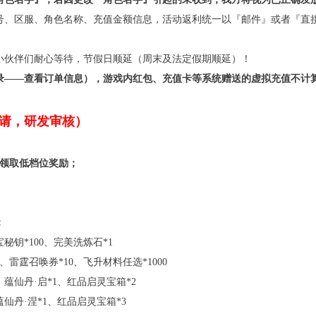
号、区服、角色名称、充值金额信息，活动返利统一以『邮件』或者『直
小伙伴们耐心等待，节假日顺延（周末及法定假期顺延）！
录——查看订单信息），游戏内红包、充值卡等系统赠送的虚拟充值不计
请，研发审核）
时领取低档位奖励；
；
秘钥*100、完美洗炼石*1
、雷霆召唤券*10、飞升材料任选*1000
、蕴仙丹·启*1、红品启灵宝箱*2
蕴仙丹·涅*1、红品启灵宝箱*3