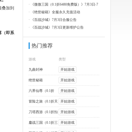
3日-7
·
《微微三国（0.1折6480免费版）》7月3日-7
接叠加到
月
·
《绝世秘籍》全服永久充值活动
·
《百战沙城》7月3日合服公告
·
《百战沙城》7月3日更新维护公告
算（即系
热门推荐
游戏
类型
九曲封神
开始游戏
绝世秘籍
开始游戏
六界仙尊（0.1折
开始游戏
2000福利版
冒险之旅（0.1折天
开始游戏
天送1W代币
刀塔西游（0.1折扣
开始游戏
版）
鏖战三国（0.1折三
开始游戏