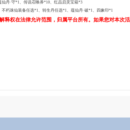
蕴仙丹·守*1、传说召唤券*10、红品启灵宝箱*3
1、不朽诛仙装备任选*1、转生丹任选*1、蕴仙丹·破*1、四象印*1
解释权在法律允许范围，归属平台所有。如果您对本次活